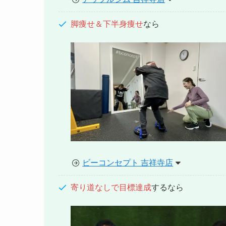
脚痩せ＆下半身痩せ
なら
ビーコンセプト 吉祥寺店
寄り道なしで目標達成
するなら