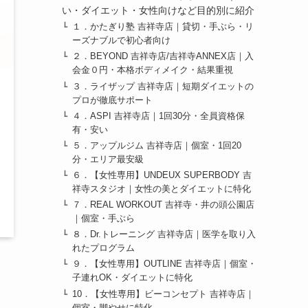
い・ダイエット・女性向けなど目的別に紹介
１．かたぎり塾 吉祥寺店｜貸切・手ぶら・リ
ーズナブルで初心者向け
２．BEYOND 吉祥寺店/吉祥寺ANNEX店｜入
会金０円・本格ボディメイク・結果重視
３．ライザップ 吉祥寺店｜短期ダイエットの
プロが徹底サポート
４．ASPI 吉祥寺店｜1回30分・全員資格保
有・安い
５．アップルジム 吉祥寺店｜個室・1回20
分・エリア最安級
６．【女性専用】UNDEUX SUPERBODY 吉
祥寺スタジオ｜女性の美とダイエットに特化
７．REAL WORKOUT 吉祥寺・井の頭公園店
｜個室・手ぶら
８．Dr.トレーニング 吉祥寺店｜医学を取り入
れたプログラム
９．【女性専用】OUTLINE 吉祥寺店｜個室・
子連れOK・ダイエットに特化
10．【女性専用】ビーコンセプト 吉祥寺店｜
個室・脚やせに特化