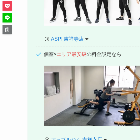
ASPI 吉祥寺店
個室×
エリア最安級
の料金設定なら
アップルジム 吉祥寺店