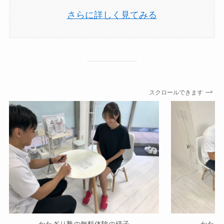
さらに詳しく見てみる
スクロールできます
かたぎり塾の無料体験の様子
かたぎ