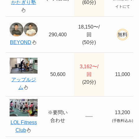
かたぎり塾
(60分)
イトにて
18,150〜/
290,400
回
無料
BEYOND
(50分)
3,162〜/
50,600
回
11,000
アップルジ
(20分)
ム
※要問い
13,200
合わせ
(手数料込み)
LOL Fitness
Club