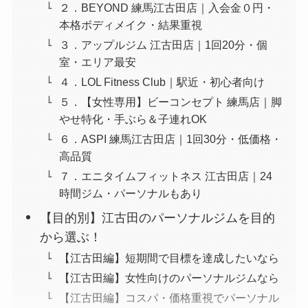
２．BEYOND 練馬江古田店｜入会金０円・
本格ボディメイク・結果重視
３．アップルジム 江古田店｜1回20分・個
室・エリア最安
４．LOL Fitness Club｜駅近・初心者向け
５．【女性専用】ビーコンセプト 練馬店｜脚
やせ特化・手ぶら＆子連れOK
６．ASPI 練馬江古田店｜1回30分・低価格・
高品質
７．エニタイムフィットネス 江古田店｜24
時間ジム・パーソナルもあり
【目的別】江古田のパーソナルジムを目的
から選ぶ！
【江古田編】短期間で目標を達成したいなら
【江古田編】女性向けのパーソナルジムなら
【江古田編】コスパ・価格重視でパーソナル