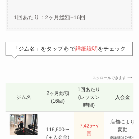
1回あたり：2ヶ月総額÷16回
「ジム名」をタップ
で
詳細説明
をチェック
スクロールできます
1回あたり
2ヶ月総額
ジム名
(レッスン
入会金
(16回)
時間)
店舗により
7,425〜/
118,800〜
変動
回
(＋入会金)
※詳細は公式サ