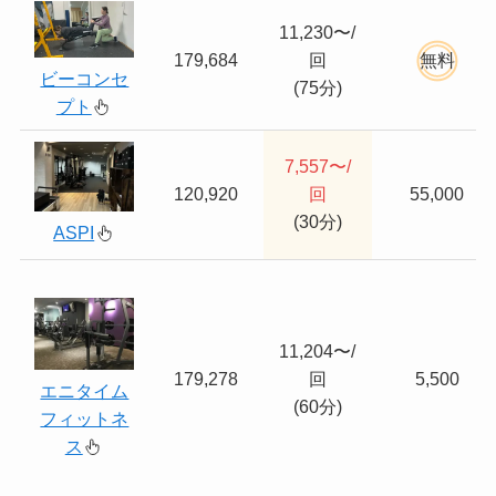
11,230〜/
179,684
回
無料
ビーコンセ
(75分)
プト
7,557〜/
120,920
回
55,000
(30分)
ASPI
11,204〜/
179,278
回
5,500
エニタイム
(60分)
フィットネ
ス