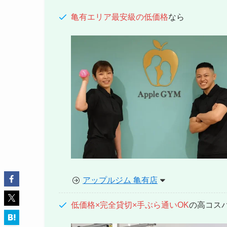
亀有エリア最安級の低価格
なら
アップルジム 亀有店
低価格×完全貸切×手ぶら通いOK
の高コス