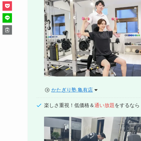
かたぎり塾 亀有店
楽しさ重視！低価格＆
通い放題
をするなら