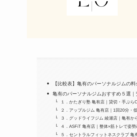
【比較表】亀有のパーソナルジムの料
亀有のパーソナルジムおすすめ５選｜
１．かたぎり塾 亀有店｜貸切・手ぶら
２．アップルジム 亀有店｜1回20分・
３．グッドライフジム 綾瀬店｜亀有か
４．ASFiT 亀有店｜整体×筋トレで姿
５．セントラルフィットネスクラブ 亀