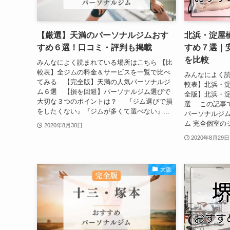
【厳選】天満のパーソナルジムおす
北浜・淀屋
すめ６選！口コミ・評判も掲載
すめ７選｜
を比較
みんなによく読まれている場所はこちら 【比
較表】全ジムの料金＆サービスを一覧で比べ
みんなによく読
てみる 【完全版】天満の人気パーソナルジ
較表】北浜・
ム６選 【損を回避】パーソナルジム選びで
全版】北浜・
大切な３つのポイントは？ 『ジム選びで損
選 この記事
をしたくない』『ジムが多くて選べない』...
パーソナルジム
ム 完全個室のジ
2020年8月30日
2020年8月29日
大阪