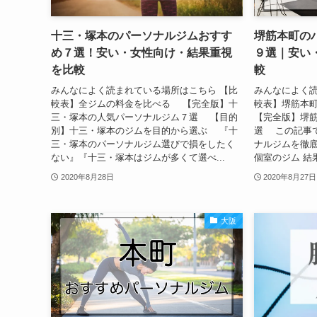
十三・塚本のパーソナルジムおすす
堺筋本町の
め７選！安い・女性向け・結果重視
９選｜安い
を比較
較
みんなによく読まれている場所はこちら 【比
みんなによく読
較表】全ジムの料金を比べる 【完全版】十
較表】堺筋本
三・塚本の人気パーソナルジム７選 【目的
【完全版】堺
別】十三・塚本のジムを目的から選ぶ 『十
選 この記事
三・塚本のパーソナルジム選びで損をしたく
ナルジムを徹底
ない』『十三・塚本はジムが多くて選べ...
個室のジム 結果
2020年8月28日
2020年8月27日
大阪