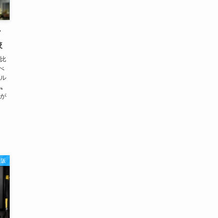
７
較
【比
べ
ナル
）〟
金が
大阪