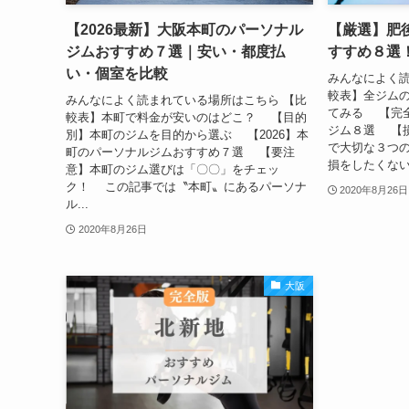
【2026最新】大阪本町のパーソナル
【厳選】肥
ジムおすすめ７選｜安い・都度払
すすめ８選
い・個室を比較
みんなによく読
較表】全ジム
みんなによく読まれている場所はこちら 【比
てみる 【完
較表】本町で料金が安いのはどこ？ 【目的
ジム８選 【
別】本町のジムを目的から選ぶ 【2026】本
で大切な３つ
町のパーソナルジムおすすめ７選 【要注
損をしたくない
意】本町のジム選びは「〇〇」をチェッ
ク！ この記事では〝本町〟にあるパーソナ
2020年8月26日
ル...
2020年8月26日
大阪