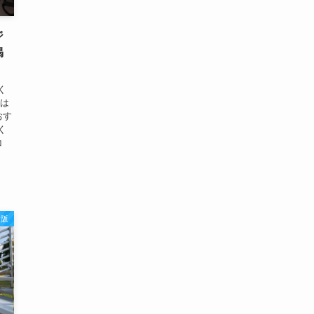
ジ
掲
く
回は
おす
く
コ
大阪