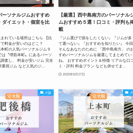
パーソナルジムおすすめ
【厳選】西中島南方のパーソナル
・ダイエット・個室を比
ムおすすめ５選！口コミ・評判も
載
まれている場所はこちら 【比
『ジム選びで損をしたくない』『ジムが多
町で料金が安いのはどこ？
て選べない』『おすすめを知りたい』 今
筋本町の人気パーソナルジム９
そんなあなたのために 「西中島南方」 の
では〝堺筋本町〟にあるパーソ
すめパーソナルジムを厳選してまとめてい
調査し、 料金が安いジム 完全
ね。 おすすめポイント＆特徴 リアルな口
重視ジム など人気のジ...
ミ・評判 料金プラン なども併せてま...
2020年8月27日
大阪