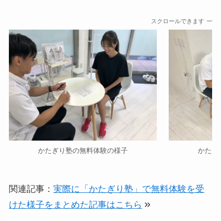
スクロールできます
かたぎり塾の無料体験の様子
かたぎ
関連記事：
実際に「かたぎり塾」で無料体験を受
けた様子をまとめた記事はこちら