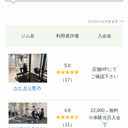
スクロールできます
ジム名
利用者評価
入会金
5.0
店舗HPにて
ご確認下さい
（17）
かたぎり塾
4.9
22,000→無料
※体験当日入会
（11）
で