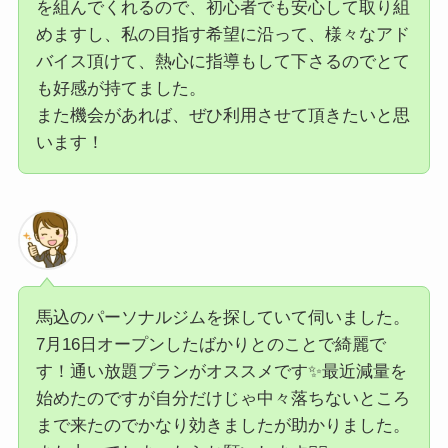
を組んでくれるので、初心者でも安心して取り組
めますし、私の目指す希望に沿って、様々なアド
バイス頂けて、熱心に指導もして下さるのでとて
も好感が持てました。
また機会があれば、ぜひ利用させて頂きたいと思
います！
馬込のパーソナルジムを探していて伺いました。
7月16日オープンしたばかりとのことで綺麗で
す！通い放題プランがオススメです✨最近減量を
始めたのですが自分だけじゃ中々落ちないところ
まで来たのでかなり効きましたが助かりました。