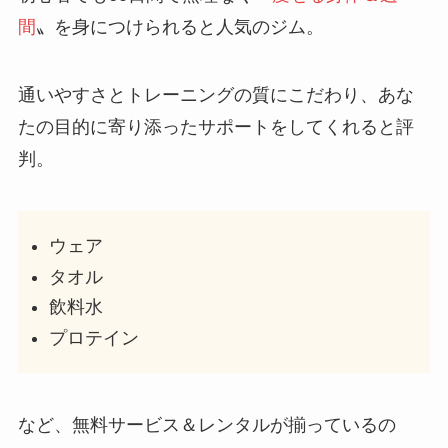
間
〟を身につけられると人気のジム。
通いやすさとトレーニングの質にこだわり、あな
たの目的に寄り添ったサポートをしてくれると評
判。
ウェア
タオル
飲料水
プロテイン
など、無料サービス＆レンタルが揃っているの