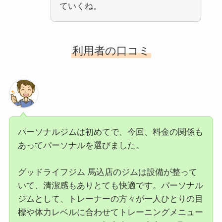
ていくね。
利用者の口コミ
パーソナルジムは初めてで、今回、料金の関係も
あってパーソナルを選びました。
グッドライフジム 馬込店のジムは設備が整って
いて、清潔感もありとても快適です。パーソナル
ジムとして、トレーナーの方々が一人ひとりの目
標や体力レベルに合わせてトレーニングメニュー