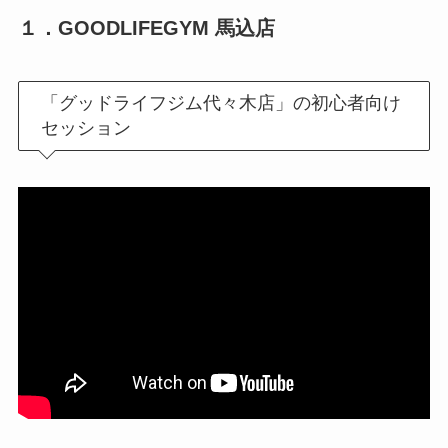
１．GOODLIFEGYM 馬込店
「グッドライフジム代々木店」の初心者向け
セッション