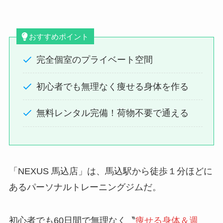
おすすめポイント
完全個室のプライベート空間
初心者でも無理なく痩せる身体を作る
無料レンタル完備！荷物不要で通える
「NEXUS 馬込店」は、馬込駅から徒歩１分ほどに
あるパーソナルトレーニングジムだ。
初心者でも60日間で無理なく〝
痩せる身体＆週