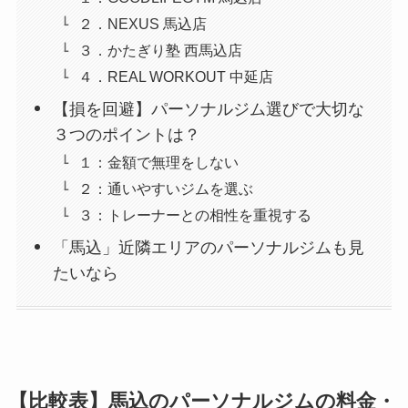
２．NEXUS 馬込店
３．かたぎり塾 西馬込店
４．REAL WORKOUT 中延店
【損を回避】パーソナルジム選びで大切な
３つのポイントは？
１：金額で無理をしない
２：通いやすいジムを選ぶ
３：トレーナーとの相性を重視する
「馬込」近隣エリアのパーソナルジムも見
たいなら
【比較表】馬込のパーソナルジムの料金・