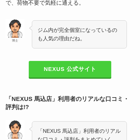
で、荷物不要で気軽に通える。
ジム内が完全個室になっているの
も人気の理由だね。
博士
NEXUS 公式サイト
「NEXUS 馬込店」利用者のリアルな口コミ・
評判は!?
「NEXUS 馬込店」利用者のリアル
な口コミ・評判をまとめていく