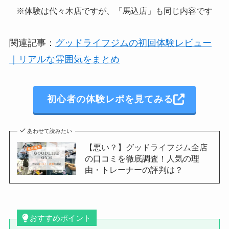
※体験は代々木店ですが、「馬込店」も同じ内容です
関連記事：
グッドライフジムの初回体験レビュー
｜リアルな雰囲気をまとめ
初心者の体験レポを見てみる
あわせて読みたい
【悪い？】グッドライフジム全店
の口コミを徹底調査！人気の理
由・トレーナーの評判は？
おすすめポイント