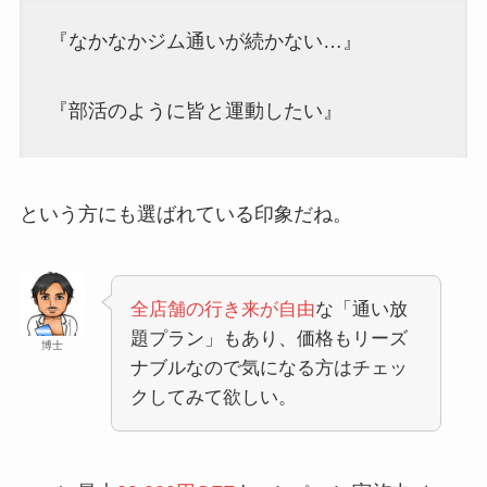
『なかなかジム通いが続かない…』
『部活のように皆と運動したい』
という方にも選ばれている印象だね。
全店舗の行き来が自由
な「通い放
題プラン」もあり、価格もリーズ
博士
ナブルなので気になる方はチェッ
クしてみて欲しい。