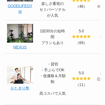
0
楽しさ重視の
GOODLIFEGY
（46）
※期
セミパーソナル
M
が人気
1回30分の短時
5.0
間
33
プランもあり
（69）
NEXUS
・貸切
・手ぶらでOK
5.0
詳
・低価格＆月額
公式
制
（11）
かたぎり塾
高コスパで人気