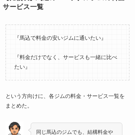
サービス一覧
『馬込で料金の安いジムに通いたい』
『料金だけでなく、サービスも一緒に比べ
たい』
という方向けに、各ジムの料金・サービス一覧を
まとめた。
同じ馬込のジムでも、結構料金や