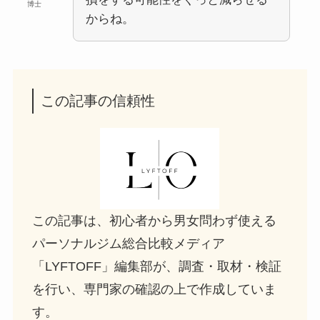
博士
からね。
この記事の信頼性
この記事は、初心者から男女問わず使える
パーソナルジム総合比較メディア
「LYFTOFF」編集部が、調査・取材・検証
を行い、専門家の確認の上で作成していま
す。