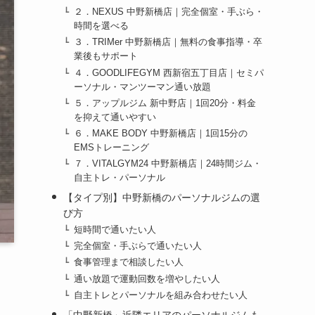
２．NEXUS 中野新橋店｜完全個室・手ぶら・
時間を選べる
３．TRIMer 中野新橋店｜無料の食事指導・卒
業後もサポート
４．GOODLIFEGYM 西新宿五丁目店｜セミパ
ーソナル・マンツーマン通い放題
５．アップルジム 新中野店｜1回20分・料金
を抑えて通いやすい
６．MAKE BODY 中野新橋店｜1回15分の
EMSトレーニング
７．VITALGYM24 中野新橋店｜24時間ジム・
自主トレ・パーソナル
【タイプ別】中野新橋のパーソナルジムの選
び方
短時間で通いたい人
完全個室・手ぶらで通いたい人
食事管理まで相談したい人
通い放題で運動回数を増やしたい人
自主トレとパーソナルを組み合わせたい人
「中野新橋」近隣エリアのパーソナルジムも