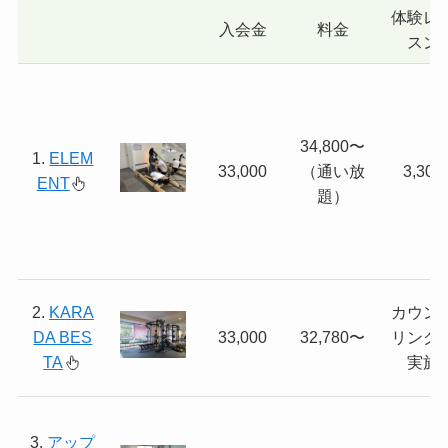
体験レ
入会金
料金
スン
34,800〜
1.
ELEM
33,000
（通い放
3,300
ENT
題）
2.
KARA
カウン
DA BES
33,000
32,780〜
リング
TA
実施
3.
アップ