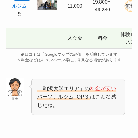
19,800〜
ルジム
11,000
無料
49,280
体験レ
入会金
料金
スン
※口コミは「Googleマップの評価」を反映しています
※料金などはキャンペーン等により異なる場合があります
「駒沢大学エリア」の
料金が安い
パーソナルジムTOP３
はこんな感
博士
じだね。