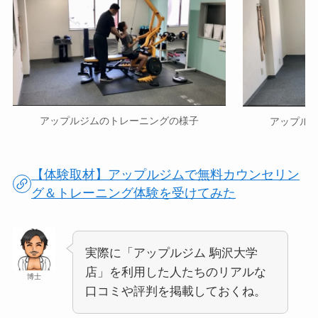
アップルジムのトレーニングの様子
アップル
【体験取材】アップルジムで無料カウンセリン
グ＆トレーニング体験を受けてみた
実際に「アップルジム 駒沢大学
店」を利用した人たちのリアルな
博士
口コミや評判を掲載しておくね。