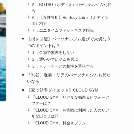
５．BO:DIO（ボディオ）パーソナルジム刈谷
店
６．【女性専用】Re:Body Lab（リボディラ
ボ）刈谷
７．エニタイムフィットネス 刈谷店
【損を回避】パーソナルジム選びで大切な３
つのポイントは？
１：金額で無理をしない
２：通いやすいジムを選ぶ
３：トレーナーとの相性を重視する
「刈谷」近隣エリアのパーソナルジムも見た
いなら
【家で効率ダイエット】CLOUD GYM
「CLOUD GYM」リアルな効果＆ビフォーア
フターは？
「CLOUD GYM」を実際に利用した人のリア
ルな口コミは!?
「CLOUD GYM」料金＆プラン