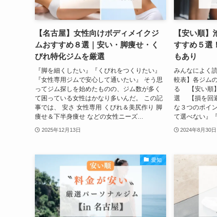
【名古屋】女性向けボディメイクジ
【安い順】
ムおすすめ８選｜安い・脚痩せ・く
すすめ５選
びれ特化ジムを厳選
もあり
『脚を細くしたい』『くびれをつくりたい』
みんなによく読
『女性専用ジムで安心して通いたい』 そう思
較表】各ジム
ってジム探しを始めたものの、ジム数が多く
る 【安い順
て困っている女性はかなり多いんだ。 この記
選 【損を回
事では、 安さ 女性専用 くびれ＆美尻作り 脚
な３つのポイ
痩せ＆下半身痩せ などの女性ニーズ...
て選べない』『
2025年12月13日
2024年8月30日
愛知