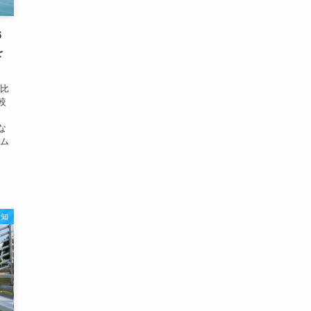
６
を
【比
較
な
ジム
愛知