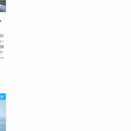
ム
【比
安い
【損
の
選べ
愛知