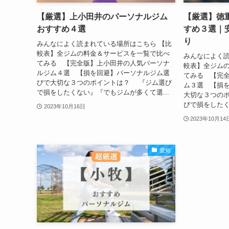
【厳選】上小田井のパーソナルジム
【厳選】徳
おすすめ４選
すめ３選｜
り
みんなによく読まれている場所はこちら 【比
較表】全ジムの料金＆サービスを一覧で比べ
みんなによく読
てみる 【完全版】上小田井の人気パーソナ
較表】全ジム
ルジム４選 【損を回避】パーソナルジム選
てみる 【完
びで大切な３つのポイントは？ 『ジム選び
ム３選 【損
で損をしたくない』『でもジムが多くて選...
大切な３つの
びで損をしたく
2023年10月16日
2023年10月14
愛知