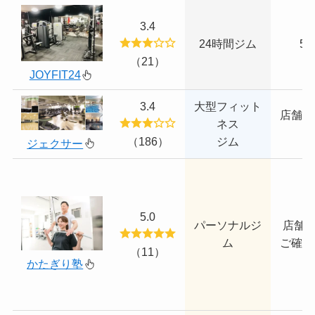
3.4
24時間ジム
5,
（21）
JOYFIT24
3.4
大型フィット
店舗に
ネス
あ
（186）
ジム
ジェクサー
5.0
パーソナルジ
店舗H
ム
ご確認
（11）
かたぎり塾