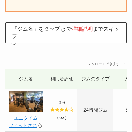
「ジム名」をタップ
で
詳細説明
までスキッ
プ
スクロールできます
ジム名
利用者評価
ジムのタイプ
入
3.6
24時間ジム
5,
（62）
エニタイム
フィットネス