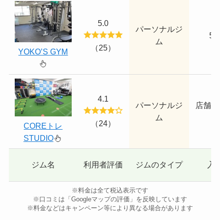
5.0
パーソナルジ
5,
ム
（25）
YOKO’S GYM
4.1
パーソナルジ
店舗に
ム
あ
（24）
COREトレ
STUDIO
ジム名
利用者評価
ジムのタイプ
入
※料金は全て税込表示です
※口コミは「Googleマップの評価」を反映しています
※料金などはキャンペーン等により異なる場合があります