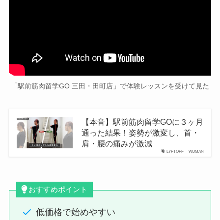
「駅前筋肉留学GO 三田・田町店」で体験レッスンを受けて見た
【本音】駅前筋肉留学GOに３ヶ月
通った結果！姿勢が激変し、首・
肩・腰の痛みが激減
LYFTOFF – WOMAN –
おすすめポイント
低価格で始めやすい