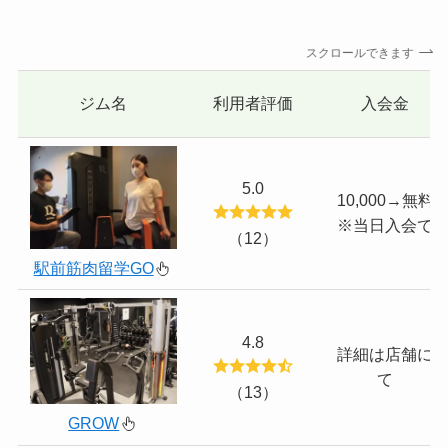
スクロールできます
ジム名
利用者評価
入会金
5.0
10,000→無料
※当日入会で
（12）
駅前筋肉留学GO
4.8
詳細は店舗に
て
（13）
GROW