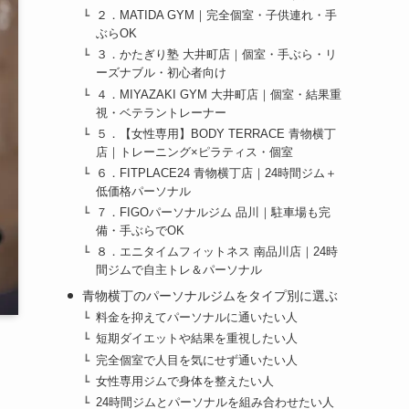
２．MATIDA GYM｜完全個室・子供連れ・手
ぶらOK
３．かたぎり塾 大井町店｜個室・手ぶら・リ
ーズナブル・初心者向け
４．MIYAZAKI GYM 大井町店｜個室・結果重
視・ベテラントレーナー
５．【女性専用】BODY TERRACE 青物横丁
店｜トレーニング×ピラティス・個室
６．FITPLACE24 青物横丁店｜24時間ジム＋
低価格パーソナル
７．FIGOパーソナルジム 品川｜駐車場も完
備・手ぶらでOK
８．エニタイムフィットネス 南品川店｜24時
間ジムで自主トレ＆パーソナル
青物横丁のパーソナルジムをタイプ別に選ぶ
料金を抑えてパーソナルに通いたい人
短期ダイエットや結果を重視したい人
完全個室で人目を気にせず通いたい人
女性専用ジムで身体を整えたい人
24時間ジムとパーソナルを組み合わせたい人