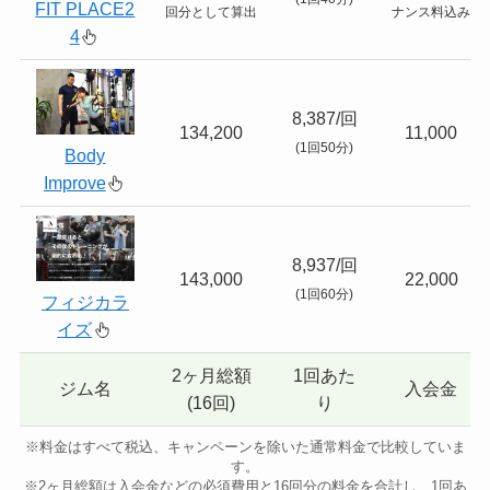
FIT PLACE2
回分として算出
ナンス料込み
4
8,387/回
134,200
11,000
(1回50分)
Body
Improve
8,937/回
143,000
22,000
(1回60分)
フィジカラ
イズ
2ヶ月総額
1回あた
ジム名
入会金
(16回)
り
※料金はすべて税込、キャンペーンを除いた通常料金で比較していま
す。
※2ヶ月総額は入会金などの必須費用と16回分の料金を合計し、1回あ