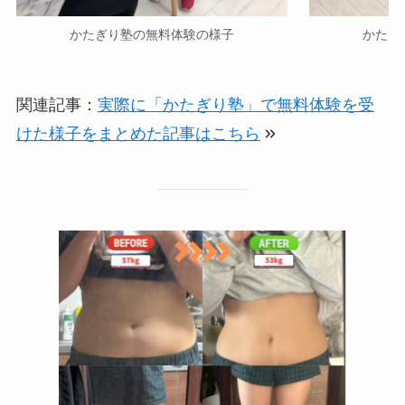
かたぎり塾の無料体験の様子
かたぎ
関連記事：
実際に「かたぎり塾」で無料体験を受
けた様子をまとめた記事はこちら