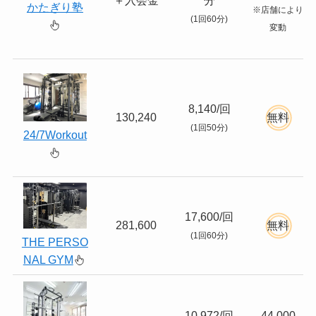
＋入会金
分
かたぎり塾
※店舗により
(1回60分)
変動
8,140/回
130,240
無料
(1回50分)
24/7Workout
17,600/回
281,600
無料
(1回60分)
THE PERSO
NAL GYM
10,972/回
44,000