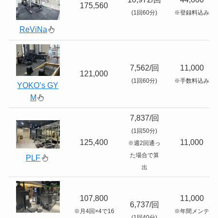
175,560
(1回60分)
※登録料込み
ReViNa
7,562/回
11,000
121,000
(1回60分)
※手数料込み
YOKO’s GY
M
7,837/回
(1回50分)
125,400
11,000
※週2回通っ
た場合で算
PLF
出
107,800
11,000
6,737/回
※月4回×4で16
※年間メンテ
(1回40分)